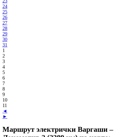
23
24
25
26
27
28
29
30
31
1
2
3
4
5
6
7
8
9
10
11
◄
►
Маршрут электрички Варгаши –