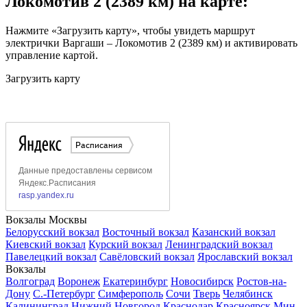
Локомотив 2 (2389 км) на карте:
Нажмите «Загрузить карту», чтобы увидеть маршрут
электрички Варгаши – Локомотив 2 (2389 км) и активировать
управление картой.
Загрузить карту
Вокзалы Москвы
Белорусский вокзал
Восточный вокзал
Казанский вокзал
Киевский вокзал
Курский вокзал
Ленинградский вокзал
Павелецкий вокзал
Савёловский вокзал
Ярославский вокзал
Вокзалы
Волгоград
Воронеж
Екатеринбург
Новосибирск
Ростов-на-
Дону
С.-Петербург
Симферополь
Сочи
Тверь
Челябинск
Калининград
Нижний Новгород
Краснодар
Красноярск
Мин.