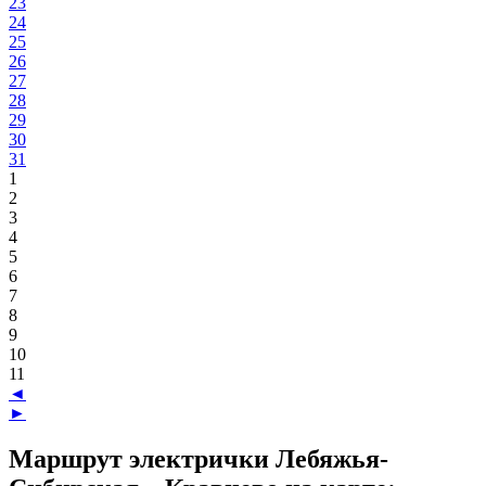
23
24
25
26
27
28
29
30
31
1
2
3
4
5
6
7
8
9
10
11
◄
►
Маршрут электрички Лебяжья-