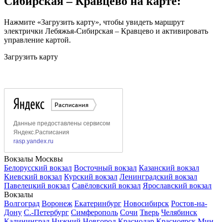
Сибирская – Кравцево на карте:
Нажмите «Загрузить карту», чтобы увидеть маршрут
электрички Лебяжья-Сибирская – Кравцево и активировать
управление картой.
Загрузить карту
Вокзалы Москвы
Белорусский вокзал
Восточный вокзал
Казанский вокзал
Киевский вокзал
Курский вокзал
Ленинградский вокзал
Павелецкий вокзал
Савёловский вокзал
Ярославский вокзал
Вокзалы
Волгоград
Воронеж
Екатеринбург
Новосибирск
Ростов-на-
Дону
С.-Петербург
Симферополь
Сочи
Тверь
Челябинск
Калининград
Нижний Новгород
Краснодар
Красноярск
Мин.