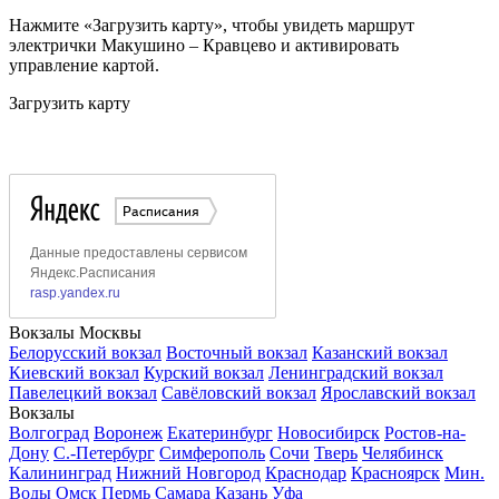
Нажмите «Загрузить карту», чтобы увидеть маршрут
электрички Макушино – Кравцево и активировать
управление картой.
Загрузить карту
Вокзалы Москвы
Белорусский вокзал
Восточный вокзал
Казанский вокзал
Киевский вокзал
Курский вокзал
Ленинградский вокзал
Павелецкий вокзал
Савёловский вокзал
Ярославский вокзал
Вокзалы
Волгоград
Воронеж
Екатеринбург
Новосибирск
Ростов-на-
Дону
С.-Петербург
Симферополь
Сочи
Тверь
Челябинск
Калининград
Нижний Новгород
Краснодар
Красноярск
Мин.
Воды
Омск
Пермь
Самара
Казань
Уфа