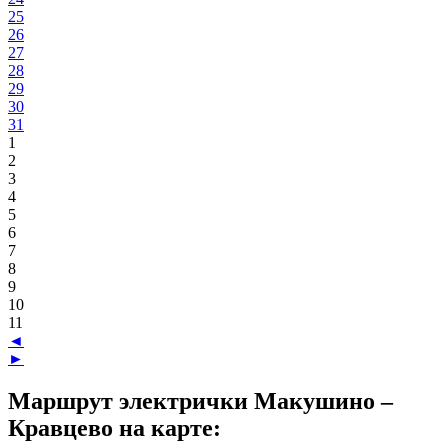
25
26
27
28
29
30
31
1
2
3
4
5
6
7
8
9
10
11
◄
►
Маршрут электрички Макушино –
Кравцево на карте: