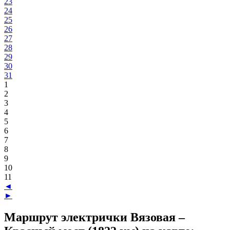
23
24
25
26
27
28
29
30
31
1
2
3
4
5
6
7
8
9
10
11
◄
►
Маршрут электрички Вязовая –