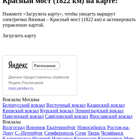
Красный мост (1822 км) на карте:
Нажмите «Загрузить карту», чтобы увидеть маршрут
электрички Вязовая – Красный мост (1822 км) и активировать
управление картой.
Загрузить карту
Вокзалы Москвы
Белорусский вокзал
Восточный вокзал
Казанский вокзал
Киевский вокзал
Курский вокзал
Ленинградский вокзал
Павелецкий вокзал
Савёловский вокзал
Ярославский вокзал
Вокзалы
Волгоград
Воронеж
Екатеринбург
Новосибирск
Ростов-на-
Дону
С.-Петербург
Симферополь
Сочи
Тверь
Челябинск
Калининград
Нижний Новгород
Краснодар
Красноярск
Мин.