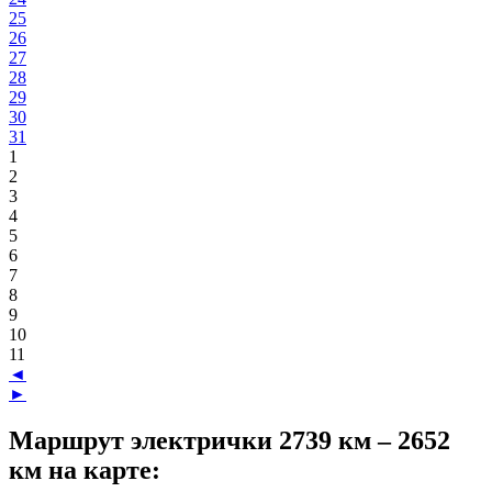
25
26
27
28
29
30
31
1
2
3
4
5
6
7
8
9
10
11
◄
►
Маршрут электрички 2739 км – 2652
км на карте: