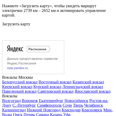
Нажмите «Загрузить карту», чтобы увидеть маршрут
электрички 2739 км – 2652 км и активировать управление
картой.
Загрузить карту
Вокзалы Москвы
Белорусский вокзал
Восточный вокзал
Казанский вокзал
Киевский вокзал
Курский вокзал
Ленинградский вокзал
Павелецкий вокзал
Савёловский вокзал
Ярославский вокзал
Вокзалы
Волгоград
Воронеж
Екатеринбург
Новосибирск
Ростов-на-
Дону
С.-Петербург
Симферополь
Сочи
Тверь
Челябинск
Калининград
Нижний Новгород
Краснодар
Красноярск
Мин.
Воды
Омск
Пермь
Самара
Казань
Уфа