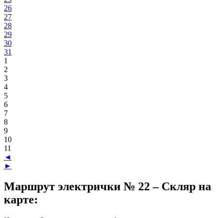
26
27
28
29
30
31
1
2
3
4
5
6
7
8
9
10
11
◄
►
Маршрут электрички № 22 – Скляр на
карте: