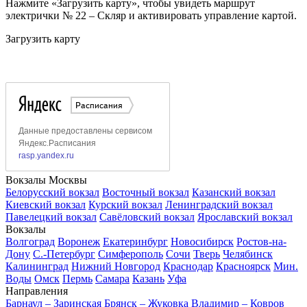
Нажмите «Загрузить карту», чтобы увидеть маршрут
электрички № 22 – Скляр и активировать управление картой.
Загрузить карту
Вокзалы Москвы
Белорусский вокзал
Восточный вокзал
Казанский вокзал
Киевский вокзал
Курский вокзал
Ленинградский вокзал
Павелецкий вокзал
Савёловский вокзал
Ярославский вокзал
Вокзалы
Волгоград
Воронеж
Екатеринбург
Новосибирск
Ростов-на-
Дону
С.-Петербург
Симферополь
Сочи
Тверь
Челябинск
Калининград
Нижний Новгород
Краснодар
Красноярск
Мин.
Воды
Омск
Пермь
Самара
Казань
Уфа
Направления
Барнаул – Заринская
Брянск – Жуковка
Владимир – Ковров