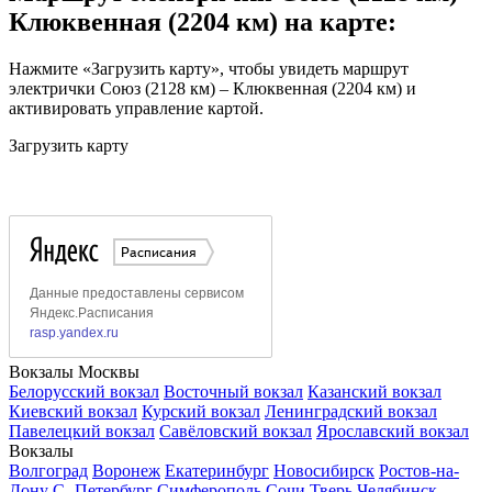
Клюквенная (2204 км) на карте:
Нажмите «Загрузить карту», чтобы увидеть маршрут
электрички Союз (2128 км) – Клюквенная (2204 км) и
активировать управление картой.
Загрузить карту
Вокзалы Москвы
Белорусский вокзал
Восточный вокзал
Казанский вокзал
Киевский вокзал
Курский вокзал
Ленинградский вокзал
Павелецкий вокзал
Савёловский вокзал
Ярославский вокзал
Вокзалы
Волгоград
Воронеж
Екатеринбург
Новосибирск
Ростов-на-
Дону
С.-Петербург
Симферополь
Сочи
Тверь
Челябинск