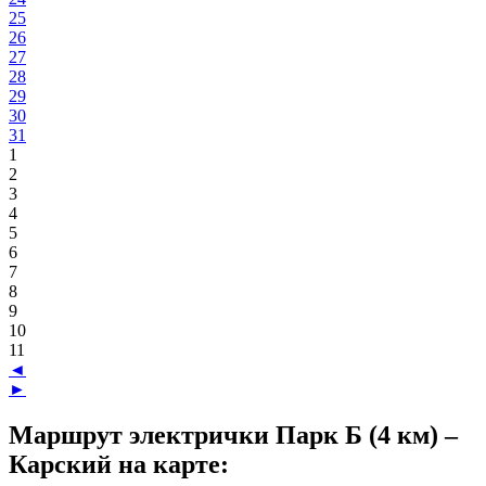
25
26
27
28
29
30
31
1
2
3
4
5
6
7
8
9
10
11
◄
►
Маршрут электрички Парк Б (4 км) –
Карский на карте: