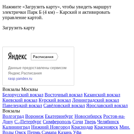
Нажмите «Загрузить карту», чтобы увидеть маршрут
электрички Парк Б (4 км) – Карский и активировать
управление картой.
Загрузить карту
Вокзалы Москвы
Белорусский вокзал
Восточный вокзал
Казанский вокзал
Киевский вокзал
Курский вокзал
Ленинградский вокзал
Павелецкий вокзал
Савёловский вокзал
Ярославский вокзал
Вокзалы
Волгоград
Воронеж
Екатеринбург
Новосибирск
Ростов-на-
Дону
С.-Петербург
Симферополь
Сочи
Тверь
Челябинск
Калининград
Нижний Новгород
Краснодар
Красноярск
Мин.
Воды
Омск
Пермь
Самара
Казань
Уфа