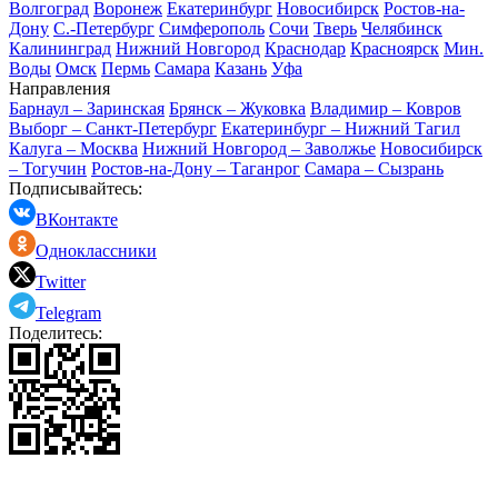
Волгоград
Воронеж
Екатеринбург
Новосибирск
Ростов-на-
Дону
С.-Петербург
Симферополь
Сочи
Тверь
Челябинск
Калининград
Нижний Новгород
Краснодар
Красноярск
Мин.
Воды
Омск
Пермь
Самара
Казань
Уфа
Направления
Барнаул – Заринская
Брянск – Жуковка
Владимир – Ковров
Выборг – Санкт-Петербург
Екатеринбург – Нижний Тагил
Калуга – Москва
Нижний Новгород – Заволжье
Новосибирск
– Тогучин
Ростов-на-Дону – Таганрог
Самара – Сызрань
Подписывайтесь:
ВКонтакте
Одноклассники
Twitter
Telegram
Поделитесь: