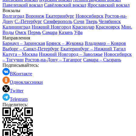
Павелецкий вокзал
Савёловский вокзал
Ярославский вокзал
Вокзалы
Волгоград
Воронеж
Екатеринбург
Новосибирск
Ростов-на-
Дону
С.-Петербург
Симферополь
Сочи
Тверь
Челябинск
Калининград
Нижний Новгород
Краснодар
Красноярск
Мин.
Воды
Омск
Пермь
Самара
Казань
Уфа
Направления
Барнаул – Заринская
Брянск – Жуковка
Владимир – Ковров
Выборг – Санкт-Петербург
Екатеринбург – Нижний Тагил
Калуга – Москва
Нижний Новгород – Заволжье
Новосибирск
– Тогучин
Ростов-на-Дону – Таганрог
Самара – Сызрань
Подписывайтесь:
ВКонтакте
Одноклассники
Twitter
Telegram
Поделитесь: