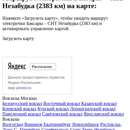
Незабудка (2383 км) на карте:
Нажмите «Загрузить карту», чтобы увидеть маршрут
электрички Баксары – СНТ Незабудка (2383 км) и
активировать управление картой.
Загрузить карту
Вокзалы Москвы
Белорусский вокзал
Восточный вокзал
Казанский вокзал
Киевский вокзал
Курский вокзал
Ленинградский вокзал
Павелецкий вокзал
Савёловский вокзал
Ярославский вокзал
Вокзалы
Волгоград
Воронеж
Екатеринбург
Новосибирск
Ростов-на-
Дону
С.-Петербург
Симферополь
Сочи
Тверь
Челябинск