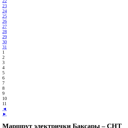
22
23
24
25
26
27
28
29
30
31
1
2
3
4
5
6
7
8
9
10
11
◄
►
Маршрут электрички Баксары – СНТ