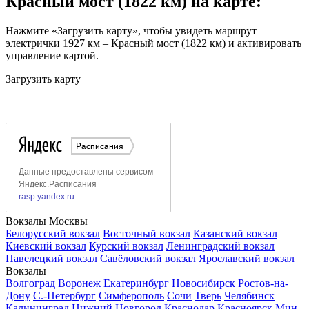
Красный мост (1822 км) на карте:
Нажмите «Загрузить карту», чтобы увидеть маршрут
электрички 1927 км – Красный мост (1822 км) и активировать
управление картой.
Загрузить карту
Вокзалы Москвы
Белорусский вокзал
Восточный вокзал
Казанский вокзал
Киевский вокзал
Курский вокзал
Ленинградский вокзал
Павелецкий вокзал
Савёловский вокзал
Ярославский вокзал
Вокзалы
Волгоград
Воронеж
Екатеринбург
Новосибирск
Ростов-на-
Дону
С.-Петербург
Симферополь
Сочи
Тверь
Челябинск
Калининград
Нижний Новгород
Краснодар
Красноярск
Мин.