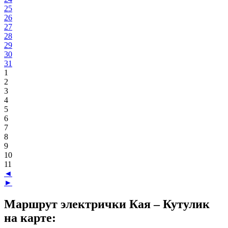
25
26
27
28
29
30
31
1
2
3
4
5
6
7
8
9
10
11
◄
►
Маршрут электрички Кая – Кутулик
на карте: