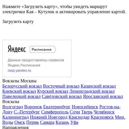
Нажмите «Загрузить карту», чтобы увидеть маршрут
электрички Кая – Кутулик и активировать управление картой.
Загрузить карту
Вокзалы Москвы
Белорусский вокзал
Восточный вокзал
Казанский вокзал
Киевский вокзал
Курский вокзал
Ленинградский вокзал
Павелецкий вокзал
Савёловский вокзал
Ярославский вокзал
Вокзалы
Волгоград
Воронеж
Екатеринбург
Новосибирск
Ростов-на-
Дону
С.-Петербург
Симферополь
Сочи
Тверь
Челябинск
Калининград
Нижний Новгород
Краснодар
Красноярск
Мин.
Воды
Омск
Пермь
Самара
Казань
Уфа
Направления