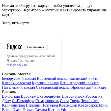
Нажмите «Загрузить карту», чтобы увидеть маршрут
электрички Черемхово – Кутулик и активировать управление
картой.
Загрузить карту
Вокзалы Москвы
Белорусский вокзал
Восточный вокзал
Казанский вокзал
Киевский вокзал
Курский вокзал
Ленинградский вокзал
Павелецкий вокзал
Савёловский вокзал
Ярославский вокзал
Вокзалы
Волгоград
Воронеж
Екатеринбург
Новосибирск
Ростов-на-
Дону
С.-Петербург
Симферополь
Сочи
Тверь
Челябинск
Калининград
Нижний Новгород
Краснодар
Красноярск
Мин.
Воды
Омск
Пермь
Самара
Казань
Уфа