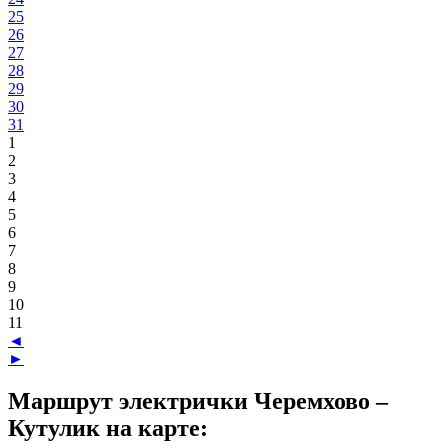
25
26
27
28
29
30
31
1
2
3
4
5
6
7
8
9
10
11
◄
►
Маршрут электрички Черемхово –
Кутулик на карте: