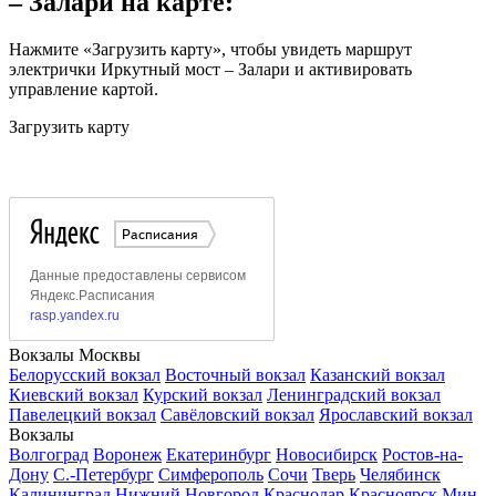
– Залари на карте:
Нажмите «Загрузить карту», чтобы увидеть маршрут
электрички Иркутный мост – Залари и активировать
управление картой.
Загрузить карту
Вокзалы Москвы
Белорусский вокзал
Восточный вокзал
Казанский вокзал
Киевский вокзал
Курский вокзал
Ленинградский вокзал
Павелецкий вокзал
Савёловский вокзал
Ярославский вокзал
Вокзалы
Волгоград
Воронеж
Екатеринбург
Новосибирск
Ростов-на-
Дону
С.-Петербург
Симферополь
Сочи
Тверь
Челябинск
Калининград
Нижний Новгород
Краснодар
Красноярск
Мин.