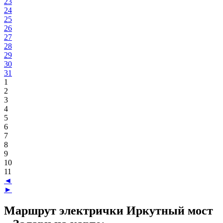
23
24
25
26
27
28
29
30
31
1
2
3
4
5
6
7
8
9
10
11
◄
►
Маршрут электрички Иркутный мост