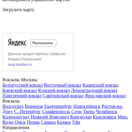
Загрузить карту
Вокзалы Москвы
Белорусский вокзал
Восточный вокзал
Казанский вокзал
Киевский вокзал
Курский вокзал
Ленинградский вокзал
Павелецкий вокзал
Савёловский вокзал
Ярославский вокзал
Вокзалы
Волгоград
Воронеж
Екатеринбург
Новосибирск
Ростов-на-
Дону
С.-Петербург
Симферополь
Сочи
Тверь
Челябинск
Калининград
Нижний Новгород
Краснодар
Красноярск
Мин.
Воды
Омск
Пермь
Самара
Казань
Уфа
Направления