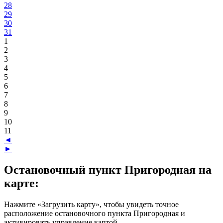
28
29
30
31
1
2
3
4
5
6
7
8
9
10
11
◄
►
Остановочный пункт Пригородная на
карте:
Нажмите «Загрузить карту», чтобы увидеть точное
расположение остановочного пункта Пригородная и
активировать управление картой.