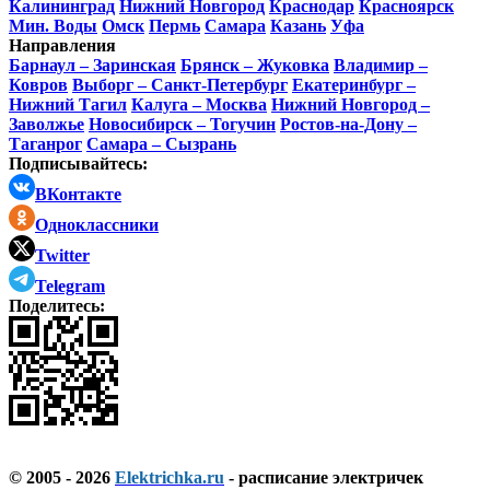
Калининград
Нижний Новгород
Краснодар
Красноярск
Мин. Воды
Омск
Пермь
Самара
Казань
Уфа
Направления
Барнаул – Заринская
Брянск – Жуковка
Владимир –
Ковров
Выборг – Санкт-Петербург
Екатеринбург –
Нижний Тагил
Калуга – Москва
Нижний Новгород –
Заволжье
Новосибирск – Тогучин
Ростов-на-Дону –
Таганрог
Самара – Сызрань
Подписывайтесь:
ВКонтакте
Одноклассники
Twitter
Telegram
Поделитесь:
© 2005 - 2026
Elektrichka.ru
- расписание электричек