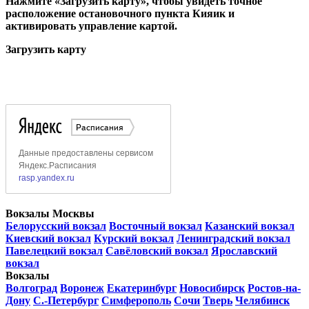
Нажмите «Загрузить карту», чтобы увидеть точное
расположение остановочного пункта Кияик и
активировать управление картой.
Загрузить карту
Вокзалы Москвы
Белорусский вокзал
Восточный вокзал
Казанский вокзал
Киевский вокзал
Курский вокзал
Ленинградский вокзал
Павелецкий вокзал
Савёловский вокзал
Ярославский
вокзал
Вокзалы
Волгоград
Воронеж
Екатеринбург
Новосибирск
Ростов-на-
Дону
С.-Петербург
Симферополь
Сочи
Тверь
Челябинск