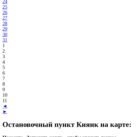
24
25
26
27
28
29
30
31
1
2
3
4
5
6
7
8
9
10
11
◄
►
Остановочный пункт Кияик на карте: