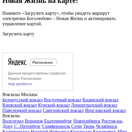
Новая Жизнь на карте:
Нажмите «Загрузить карту», чтобы увидеть маршрут
электрички Боголюбово – Новая Жизнь и активировать
управление картой.
Загрузить карту
Вокзалы Москвы
Белорусский вокзал
Восточный вокзал
Казанский вокзал
Киевский вокзал
Курский вокзал
Ленинградский вокзал
Павелецкий вокзал
Савёловский вокзал
Ярославский вокзал
Вокзалы
Волгоград
Воронеж
Екатеринбург
Новосибирск
Ростов-на-
Дону
С.-Петербург
Симферополь
Сочи
Тверь
Челябинск
Калининград
Нижний Новгород
Краснодар
Красноярск
Мин.