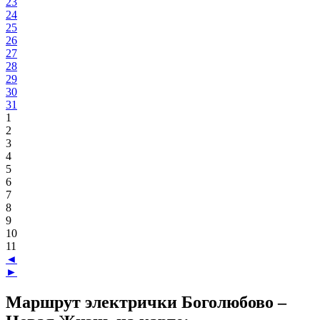
23
24
25
26
27
28
29
30
31
1
2
3
4
5
6
7
8
9
10
11
◄
►
Маршрут электрички Боголюбово –