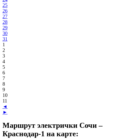
25
26
27
28
29
30
31
1
2
3
4
5
6
7
8
9
10
11
◄
►
Маршрут электрички Сочи –
Краснодар-1 на карте: