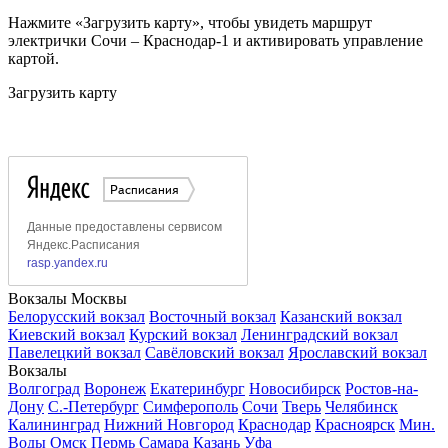
Нажмите «Загрузить карту», чтобы увидеть маршрут
электрички Сочи – Краснодар-1 и активировать управление
картой.
Загрузить карту
Вокзалы Москвы
Белорусский вокзал
Восточный вокзал
Казанский вокзал
Киевский вокзал
Курский вокзал
Ленинградский вокзал
Павелецкий вокзал
Савёловский вокзал
Ярославский вокзал
Вокзалы
Волгоград
Воронеж
Екатеринбург
Новосибирск
Ростов-на-
Дону
С.-Петербург
Симферополь
Сочи
Тверь
Челябинск
Калининград
Нижний Новгород
Краснодар
Красноярск
Мин.
Воды
Омск
Пермь
Самара
Казань
Уфа