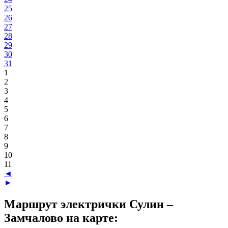
25
26
27
28
29
30
31
1
2
3
4
5
6
7
8
9
10
11
◄
►
Маршрут электрички Сулин –
Замчалово на карте: