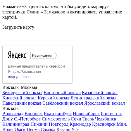
Нажмите «Загрузить карту», чтобы увидеть маршрут
электрички Сулин – Замчалово и активировать управление
картой.
Загрузить карту
Вокзалы Москвы
Белорусский вокзал
Восточный вокзал
Казанский вокзал
Киевский вокзал
Курский вокзал
Ленинградский вокзал
Павелецкий вокзал
Савёловский вокзал
Ярославский вокзал
Вокзалы
Волгоград
Воронеж
Екатеринбург
Новосибирск
Ростов-на-
Дону
С.-Петербург
Симферополь
Сочи
Тверь
Челябинск
Калининград
Нижний Новгород
Краснодар
Красноярск
Мин.
Воды
Омск
Пермь
Самара
Казань
Уфа