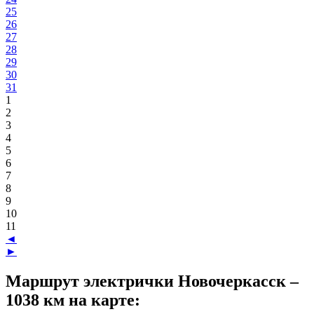
25
26
27
28
29
30
31
1
2
3
4
5
6
7
8
9
10
11
◄
►
Маршрут электрички Новочеркасск –
1038 км на карте: