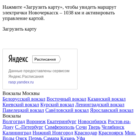
Нажмите «Загрузить карту», чтобы увидеть маршрут
электрички Новочеркасск – 1038 км и активировать
управление картой.
Загрузить карту
Вокзалы Москвы
Белорусский вокзал
Восточный вокзал
Казанский вокзал
Киевский вокзал
Курский вокзал
Ленинградский вокзал
Павелецкий вокзал
Савёловский вокзал
Ярославский вокзал
Вокзалы
Волгоград
Воронеж
Екатеринбург
Новосибирск
Ростов-на-
Дону
С.-Петербург
Симферополь
Сочи
Тверь
Челябинск
Калининград
Нижний Новгород
Краснодар
Красноярск
Мин.
Воды
Омск
Пермь
Самара
Казань
Уфа