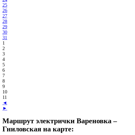
25
26
27
28
29
30
31
1
2
3
4
5
6
7
8
9
10
11
◄
►
Маршрут электрички Вареновка –
Гниловская на карте: