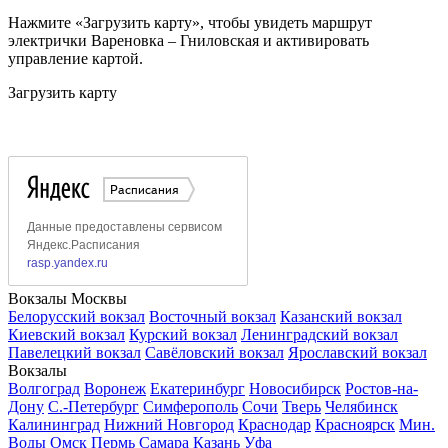
Нажмите «Загрузить карту», чтобы увидеть маршрут
электрички Вареновка – Гниловская и активировать
управление картой.
Загрузить карту
Вокзалы Москвы
Белорусский вокзал
Восточный вокзал
Казанский вокзал
Киевский вокзал
Курский вокзал
Ленинградский вокзал
Павелецкий вокзал
Савёловский вокзал
Ярославский вокзал
Вокзалы
Волгоград
Воронеж
Екатеринбург
Новосибирск
Ростов-на-
Дону
С.-Петербург
Симферополь
Сочи
Тверь
Челябинск
Калининград
Нижний Новгород
Краснодар
Красноярск
Мин.
Воды
Омск
Пермь
Самара
Казань
Уфа