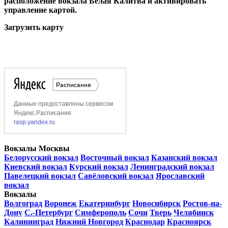
расположение вокзала Белая Калитва и активировать
управление картой.
Загрузить карту
Вокзалы Москвы
Белорусский вокзал
Восточный вокзал
Казанский вокзал
Киевский вокзал
Курский вокзал
Ленинградский вокзал
Павелецкий вокзал
Савёловский вокзал
Ярославский
вокзал
Вокзалы
Волгоград
Воронеж
Екатеринбург
Новосибирск
Ростов-на-
Дону
С.-Петербург
Симферополь
Сочи
Тверь
Челябинск
Калининград
Нижний Новгород
Краснодар
Красноярск