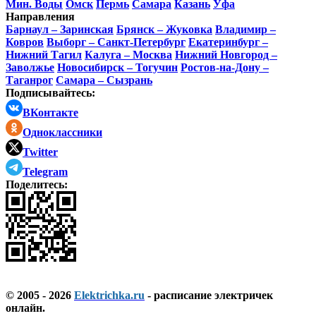
Мин. Воды
Омск
Пермь
Самара
Казань
Уфа
Направления
Барнаул – Заринская
Брянск – Жуковка
Владимир –
Ковров
Выборг – Санкт-Петербург
Екатеринбург –
Нижний Тагил
Калуга – Москва
Нижний Новгород –
Заволжье
Новосибирск – Тогучин
Ростов-на-Дону –
Таганрог
Самара – Сызрань
Подписывайтесь:
ВКонтакте
Одноклассники
Twitter
Telegram
Поделитесь:
© 2005 - 2026
Elektrichka.ru
- расписание электричек
онлайн.