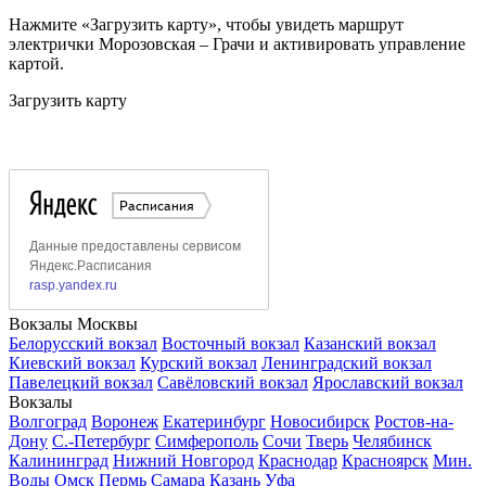
Нажмите «Загрузить карту», чтобы увидеть маршрут
электрички Морозовская – Грачи и активировать управление
картой.
Загрузить карту
Вокзалы Москвы
Белорусский вокзал
Восточный вокзал
Казанский вокзал
Киевский вокзал
Курский вокзал
Ленинградский вокзал
Павелецкий вокзал
Савёловский вокзал
Ярославский вокзал
Вокзалы
Волгоград
Воронеж
Екатеринбург
Новосибирск
Ростов-на-
Дону
С.-Петербург
Симферополь
Сочи
Тверь
Челябинск
Калининград
Нижний Новгород
Краснодар
Красноярск
Мин.
Воды
Омск
Пермь
Самара
Казань
Уфа