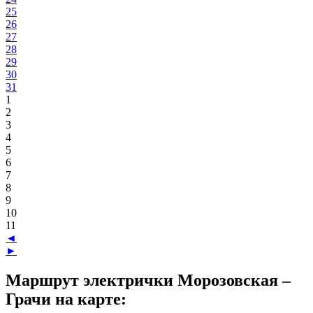
25
26
27
28
29
30
31
1
2
3
4
5
6
7
8
9
10
11
◄
►
Маршрут электрички Морозовская –
Грачи на карте: