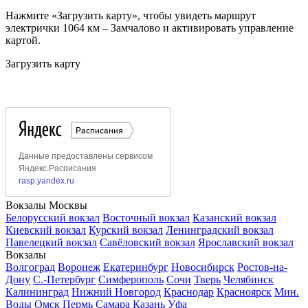
Нажмите «Загрузить карту», чтобы увидеть маршрут
электрички 1064 км – Замчалово и активировать управление
картой.
Загрузить карту
Вокзалы Москвы
Белорусский вокзал
Восточный вокзал
Казанский вокзал
Киевский вокзал
Курский вокзал
Ленинградский вокзал
Павелецкий вокзал
Савёловский вокзал
Ярославский вокзал
Вокзалы
Волгоград
Воронеж
Екатеринбург
Новосибирск
Ростов-на-
Дону
С.-Петербург
Симферополь
Сочи
Тверь
Челябинск
Калининград
Нижний Новгород
Краснодар
Красноярск
Мин.
Воды
Омск
Пермь
Самара
Казань
Уфа