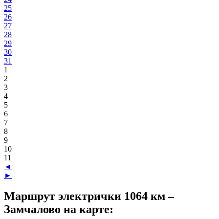
25
26
27
28
29
30
31
1
2
3
4
5
6
7
8
9
10
11
◄
►
Маршрут электрички 1064 км –
Замчалово на карте: