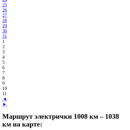
25
26
27
28
29
30
31
1
2
3
4
5
6
7
8
9
10
11
◄
►
Маршрут электрички 1008 км – 1038
км на карте: