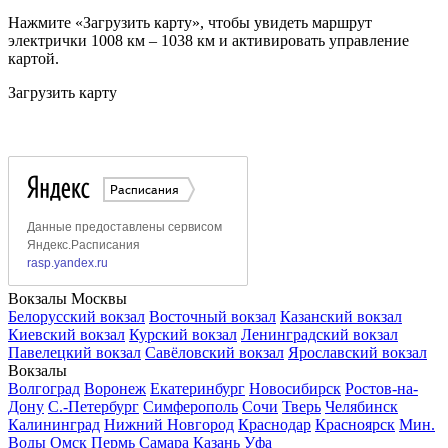
Нажмите «Загрузить карту», чтобы увидеть маршрут
электрички 1008 км – 1038 км и активировать управление
картой.
Загрузить карту
Вокзалы Москвы
Белорусский вокзал
Восточный вокзал
Казанский вокзал
Киевский вокзал
Курский вокзал
Ленинградский вокзал
Павелецкий вокзал
Савёловский вокзал
Ярославский вокзал
Вокзалы
Волгоград
Воронеж
Екатеринбург
Новосибирск
Ростов-на-
Дону
С.-Петербург
Симферополь
Сочи
Тверь
Челябинск
Калининград
Нижний Новгород
Краснодар
Красноярск
Мин.
Воды
Омск
Пермь
Самара
Казань
Уфа