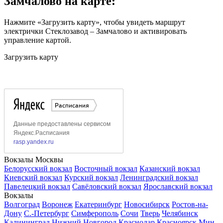
Замчалово на карте:
Нажмите «Загрузить карту», чтобы увидеть маршрут
электрички Стеклозавод – Замчалово и активировать
управление картой.
Загрузить карту
Вокзалы Москвы
Белорусский вокзал
Восточный вокзал
Казанский вокзал
Киевский вокзал
Курский вокзал
Ленинградский вокзал
Павелецкий вокзал
Савёловский вокзал
Ярославский вокзал
Вокзалы
Волгоград
Воронеж
Екатеринбург
Новосибирск
Ростов-на-
Дону
С.-Петербург
Симферополь
Сочи
Тверь
Челябинск
Калининград
Нижний Новгород
Краснодар
Красноярск
Мин.