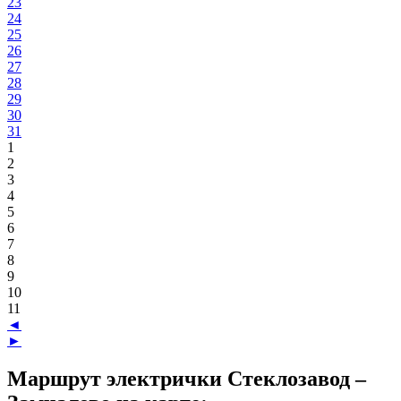
23
24
25
26
27
28
29
30
31
1
2
3
4
5
6
7
8
9
10
11
◄
►
Маршрут электрички Стеклозавод –