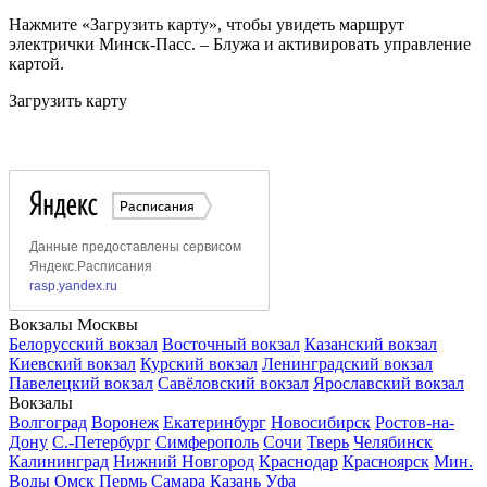
Нажмите «Загрузить карту», чтобы увидеть маршрут
электрички Минск-Пасс. – Блужа и активировать управление
картой.
Загрузить карту
Вокзалы Москвы
Белорусский вокзал
Восточный вокзал
Казанский вокзал
Киевский вокзал
Курский вокзал
Ленинградский вокзал
Павелецкий вокзал
Савёловский вокзал
Ярославский вокзал
Вокзалы
Волгоград
Воронеж
Екатеринбург
Новосибирск
Ростов-на-
Дону
С.-Петербург
Симферополь
Сочи
Тверь
Челябинск
Калининград
Нижний Новгород
Краснодар
Красноярск
Мин.
Воды
Омск
Пермь
Самара
Казань
Уфа