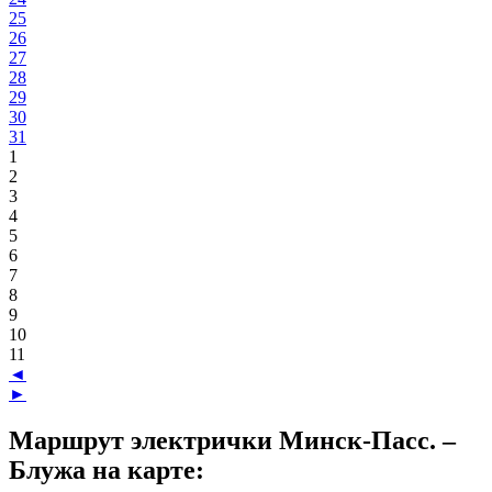
25
26
27
28
29
30
31
1
2
3
4
5
6
7
8
9
10
11
◄
►
Маршрут электрички Минск-Пасс. –
Блужа на карте: