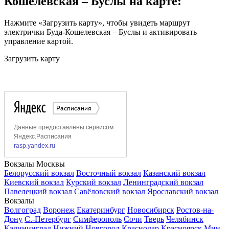
Кошелевская – Буслы на карте:
Нажмите «Загрузить карту», чтобы увидеть маршрут
электрички Буда-Кошелевская – Буслы и активировать
управление картой.
Загрузить карту
Вокзалы Москвы
Белорусский вокзал
Восточный вокзал
Казанский вокзал
Киевский вокзал
Курский вокзал
Ленинградский вокзал
Павелецкий вокзал
Савёловский вокзал
Ярославский вокзал
Вокзалы
Волгоград
Воронеж
Екатеринбург
Новосибирск
Ростов-на-
Дону
С.-Петербург
Симферополь
Сочи
Тверь
Челябинск
Калининград
Нижний Новгород
Краснодар
Красноярск
Мин.