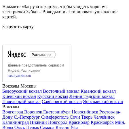
Нажмите «Загрузить карту», чтобы увидеть маршрут
электрички Зябки – Володьки и активировать управление
картой.
Загрузить карту
Вокзалы Москвы
Белорусский вокзал
Восточный вокзал
Казанский вокзал
Киевский вокзал
Курский вокзал
Ленинградский вокзал
Павелецкий вокзал
Савёловский вокзал
Ярославский вокзал
Вокзалы
Волгоград
Воронеж
Екатеринбург
Новосибирск
Ростов-на-
Дону
С.-Петербург
Симферополь
Сочи
Тверь
Челябинск
Калининград
Нижний Новгород
Краснодар
Красноярск
Мин.
Воды
Омск
Пермь
Самара
Казань
Уфа