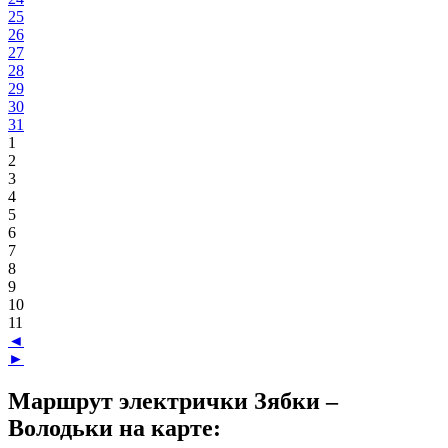
25
26
27
28
29
30
31
1
2
3
4
5
6
7
8
9
10
11
◄
►
Маршрут электрички Зябки –
Володьки на карте: