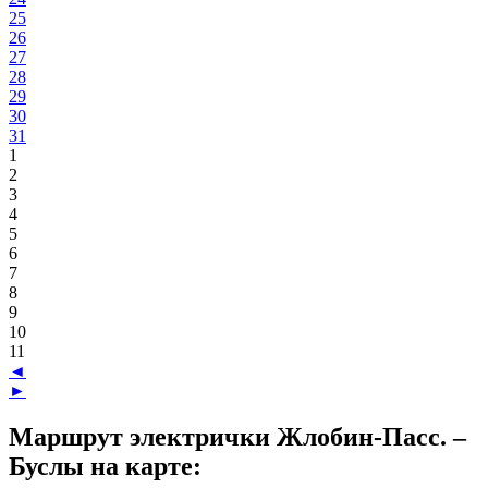
25
26
27
28
29
30
31
1
2
3
4
5
6
7
8
9
10
11
◄
►
Маршрут электрички Жлобин-Пасс. –
Буслы на карте: