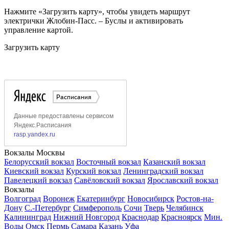
Нажмите «Загрузить карту», чтобы увидеть маршрут
электрички Жлобин-Пасс. – Буслы и активировать
управление картой.
Загрузить карту
Вокзалы Москвы
Белорусский вокзал
Восточный вокзал
Казанский вокзал
Киевский вокзал
Курский вокзал
Ленинградский вокзал
Павелецкий вокзал
Савёловский вокзал
Ярославский вокзал
Вокзалы
Волгоград
Воронеж
Екатеринбург
Новосибирск
Ростов-на-
Дону
С.-Петербург
Симферополь
Сочи
Тверь
Челябинск
Калининград
Нижний Новгород
Краснодар
Красноярск
Мин.
Воды
Омск
Пермь
Самара
Казань
Уфа