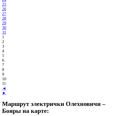
25
26
27
28
29
30
31
1
2
3
4
5
6
7
8
9
10
11
◄
►
Маршрут электрички Олехновичи –
Бояры на карте: