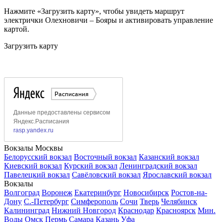
Нажмите «Загрузить карту», чтобы увидеть маршрут
электрички Олехновичи – Бояры и активировать управление
картой.
Загрузить карту
Вокзалы Москвы
Белорусский вокзал
Восточный вокзал
Казанский вокзал
Киевский вокзал
Курский вокзал
Ленинградский вокзал
Павелецкий вокзал
Савёловский вокзал
Ярославский вокзал
Вокзалы
Волгоград
Воронеж
Екатеринбург
Новосибирск
Ростов-на-
Дону
С.-Петербург
Симферополь
Сочи
Тверь
Челябинск
Калининград
Нижний Новгород
Краснодар
Красноярск
Мин.
Воды
Омск
Пермь
Самара
Казань
Уфа