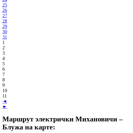
25
26
27
28
29
30
31
1
2
3
4
5
6
7
8
9
10
11
◄
►
Маршрут электрички Михановичи –
Блужа на карте: