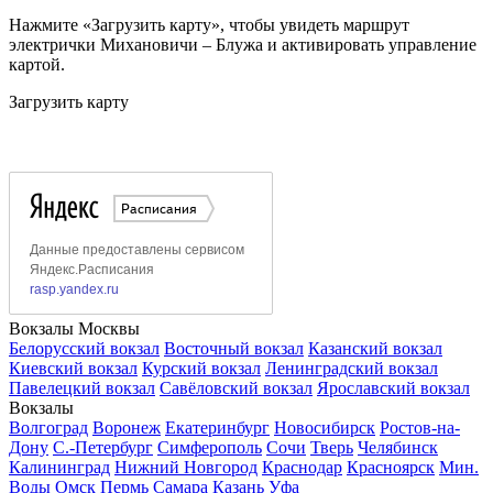
Нажмите «Загрузить карту», чтобы увидеть маршрут
электрички Михановичи – Блужа и активировать управление
картой.
Загрузить карту
Вокзалы Москвы
Белорусский вокзал
Восточный вокзал
Казанский вокзал
Киевский вокзал
Курский вокзал
Ленинградский вокзал
Павелецкий вокзал
Савёловский вокзал
Ярославский вокзал
Вокзалы
Волгоград
Воронеж
Екатеринбург
Новосибирск
Ростов-на-
Дону
С.-Петербург
Симферополь
Сочи
Тверь
Челябинск
Калининград
Нижний Новгород
Краснодар
Красноярск
Мин.
Воды
Омск
Пермь
Самара
Казань
Уфа