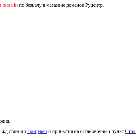
u
онлайн
по безналу в магазине доменов Руцентр.
одня.
с жд станции
Грицевец
и прибытия на остановочный пункт
Стол