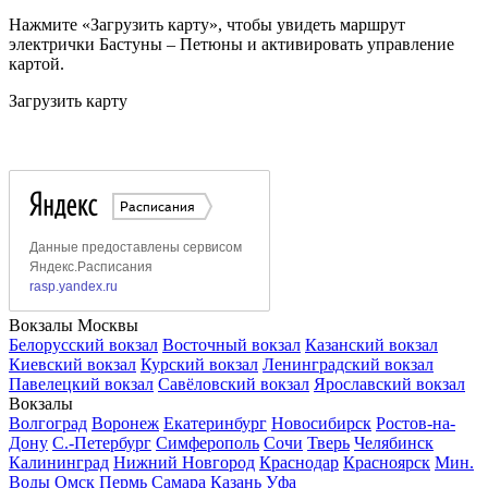
Нажмите «Загрузить карту», чтобы увидеть маршрут
электрички Бастуны – Петюны и активировать управление
картой.
Загрузить карту
Вокзалы Москвы
Белорусский вокзал
Восточный вокзал
Казанский вокзал
Киевский вокзал
Курский вокзал
Ленинградский вокзал
Павелецкий вокзал
Савёловский вокзал
Ярославский вокзал
Вокзалы
Волгоград
Воронеж
Екатеринбург
Новосибирск
Ростов-на-
Дону
С.-Петербург
Симферополь
Сочи
Тверь
Челябинск
Калининград
Нижний Новгород
Краснодар
Красноярск
Мин.
Воды
Омск
Пермь
Самара
Казань
Уфа