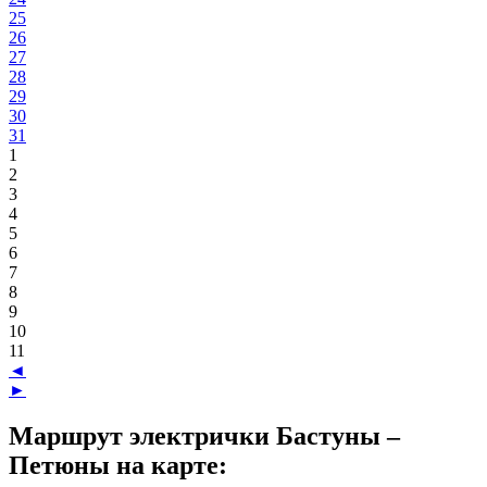
25
26
27
28
29
30
31
1
2
3
4
5
6
7
8
9
10
11
◄
►
Маршрут электрички Бастуны –
Петюны на карте: