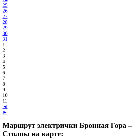
25
26
27
28
29
30
31
1
2
3
4
5
6
7
8
9
10
11
◄
►
Маршрут электрички Бронная Гора –
Столпы на карте: