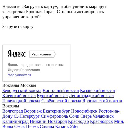
Нажмите «Загрузить карту», чтобы увидеть маршрут
электрички Бронная Гора – Столпы и активировать
управление картой.
Загрузить карту
Вокзалы Москвы
Белорусский вокзал
Восточный вокзал
Казанский вокзал
Киевский вокзал
Курский вокзал
Ленинградский вокзал
Павелецкий вокзал
Савёловский вокзал
Ярославский вокзал
Вокзалы
Волгоград
Воронеж
Екатеринбург
Новосибирск
Ростов-на-
Дону
С.-Петербург
Симферополь
Сочи
Тверь
Челябинск
Калининград
Нижний Новгород
Краснодар
Красноярск
Мин.
Воды
Омск
Пермь
Самара
Казань
Уфа