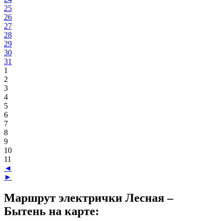
25
26
27
28
29
30
31
1
2
3
4
5
6
7
8
9
10
11
◄
►
Маршрут электрички Лесная –
Бытень на карте: