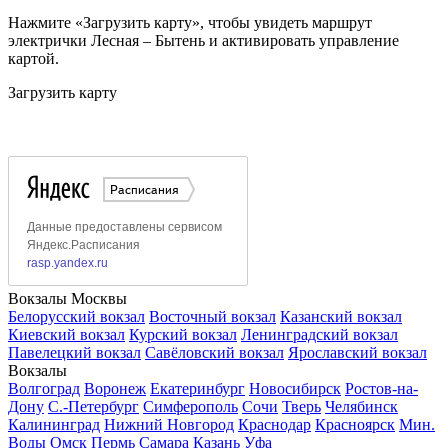
Нажмите «Загрузить карту», чтобы увидеть маршрут
электрички Лесная – Бытень и активировать управление
картой.
Загрузить карту
Вокзалы Москвы
Белорусский вокзал
Восточный вокзал
Казанский вокзал
Киевский вокзал
Курский вокзал
Ленинградский вокзал
Павелецкий вокзал
Савёловский вокзал
Ярославский вокзал
Вокзалы
Волгоград
Воронеж
Екатеринбург
Новосибирск
Ростов-на-
Дону
С.-Петербург
Симферополь
Сочи
Тверь
Челябинск
Калининград
Нижний Новгород
Краснодар
Красноярск
Мин.
Воды
Омск
Пермь
Самара
Казань
Уфа