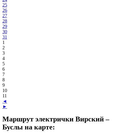
25
26
27
28
29
30
31
1
2
3
4
5
6
7
8
9
10
11
◄
►
Маршрут электрички Вирский –
Буслы на карте: