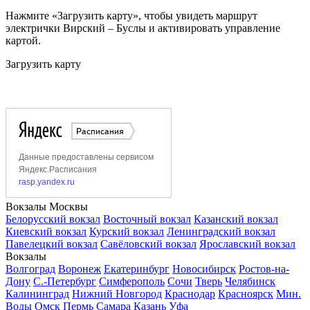
Нажмите «Загрузить карту», чтобы увидеть маршрут
электрички Вирский – Буслы и активировать управление
картой.
Загрузить карту
Вокзалы Москвы
Белорусский вокзал
Восточный вокзал
Казанский вокзал
Киевский вокзал
Курский вокзал
Ленинградский вокзал
Павелецкий вокзал
Савёловский вокзал
Ярославский вокзал
Вокзалы
Волгоград
Воронеж
Екатеринбург
Новосибирск
Ростов-на-
Дону
С.-Петербург
Симферополь
Сочи
Тверь
Челябинск
Калининград
Нижний Новгород
Краснодар
Красноярск
Мин.
Воды
Омск
Пермь
Самара
Казань
Уфа