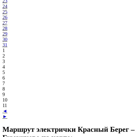
23
24
25
26
27
28
29
30
31
1
2
3
4
5
6
7
8
9
10
11
◄
►
Маршрут электрички Красный Берег –