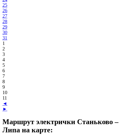
25
26
27
28
29
30
31
1
2
3
4
5
6
7
8
9
10
11
◄
►
Маршрут электрички Станьково –
Липа на карте: