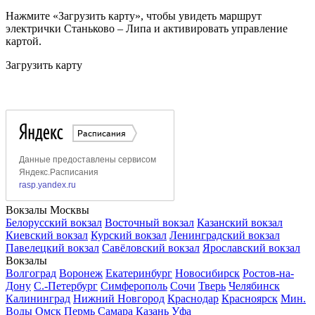
Нажмите «Загрузить карту», чтобы увидеть маршрут
электрички Станьково – Липа и активировать управление
картой.
Загрузить карту
Вокзалы Москвы
Белорусский вокзал
Восточный вокзал
Казанский вокзал
Киевский вокзал
Курский вокзал
Ленинградский вокзал
Павелецкий вокзал
Савёловский вокзал
Ярославский вокзал
Вокзалы
Волгоград
Воронеж
Екатеринбург
Новосибирск
Ростов-на-
Дону
С.-Петербург
Симферополь
Сочи
Тверь
Челябинск
Калининград
Нижний Новгород
Краснодар
Красноярск
Мин.
Воды
Омск
Пермь
Самара
Казань
Уфа