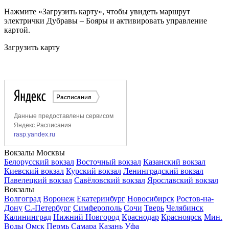
Нажмите «Загрузить карту», чтобы увидеть маршрут
электрички Дубравы – Бояры и активировать управление
картой.
Загрузить карту
Вокзалы Москвы
Белорусский вокзал
Восточный вокзал
Казанский вокзал
Киевский вокзал
Курский вокзал
Ленинградский вокзал
Павелецкий вокзал
Савёловский вокзал
Ярославский вокзал
Вокзалы
Волгоград
Воронеж
Екатеринбург
Новосибирск
Ростов-на-
Дону
С.-Петербург
Симферополь
Сочи
Тверь
Челябинск
Калининград
Нижний Новгород
Краснодар
Красноярск
Мин.
Воды
Омск
Пермь
Самара
Казань
Уфа