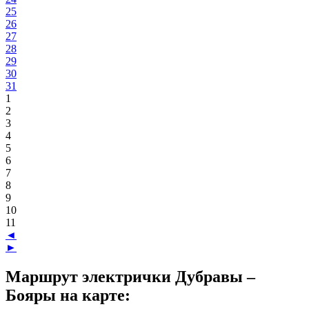
25
26
27
28
29
30
31
1
2
3
4
5
6
7
8
9
10
11
◄
►
Маршрут электрички Дубравы –
Бояры на карте: