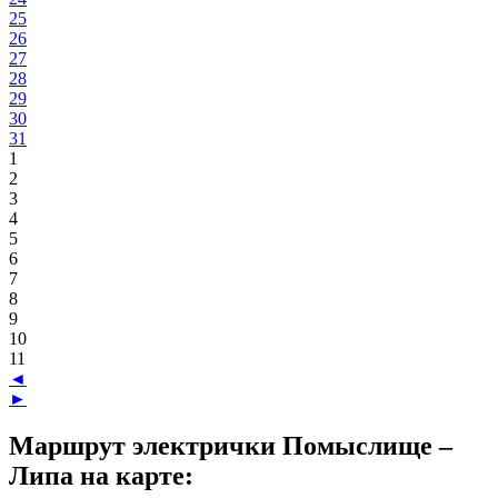
25
26
27
28
29
30
31
1
2
3
4
5
6
7
8
9
10
11
◄
►
Маршрут электрички Помыслище –
Липа на карте: