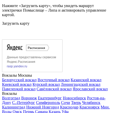
Нажмите «Загрузить карту», чтобы увидеть маршрут
электрички Помыслище – Липа и активировать управление
картой.
Загрузить карту
Вокзалы Москвы
Белорусский вокзал
Восточный вокзал
Казанский вокзал
Киевский вокзал
Курский вокзал
Ленинградский вокзал
Павелецкий вокзал
Савёловский вокзал
Ярославский вокзал
Вокзалы
Волгоград
Воронеж
Екатеринбург
Новосибирск
Ростов-на-
Дону
С.-Петербург
Симферополь
Сочи
Тверь
Челябинск
Калининград
Нижний Новгород
Краснодар
Красноярск
Мин.
Воды
Омск
Пермь
Самара
Казань
Уфа