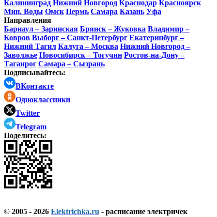
Калининград
Нижний Новгород
Краснодар
Красноярск
Мин. Воды
Омск
Пермь
Самара
Казань
Уфа
Направления
Барнаул – Заринская
Брянск – Жуковка
Владимир –
Ковров
Выборг – Санкт-Петербург
Екатеринбург –
Нижний Тагил
Калуга – Москва
Нижний Новгород –
Заволжье
Новосибирск – Тогучин
Ростов-на-Дону –
Таганрог
Самара – Сызрань
Подписывайтесь:
ВКонтакте
Одноклассники
Twitter
Telegram
Поделитесь:
© 2005 - 2026
Elektrichka.ru
- расписание электричек