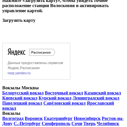
Нажмите «Загрузить карту», чтобы увидеть точное
расположение станции Волосковня и активировать
управление картой.
Загрузить карту
Вокзалы Москвы
Белорусский вокзал
Восточный вокзал
Казанский вокзал
Киевский вокзал
Курский вокзал
Ленинградский вокзал
Павелецкий вокзал
Савёловский вокзал
Ярославский
вокзал
Вокзалы
Волгоград
Воронеж
Екатеринбург
Новосибирск
Ростов-на-
Дону
С.-Петербург
Симферополь
Сочи
Тверь
Челябинск