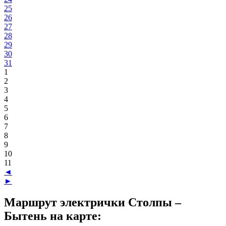
25
26
27
28
29
30
31
1
2
3
4
5
6
7
8
9
10
11
◄
►
Маршрут электрички Столпы –
Бытень на карте: