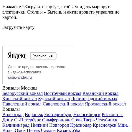
Нажмите «Загрузить карту», чтобы увидеть маршрут
электрички Столпы – Бытень и активировать управление
картой.
Загрузить карту
Вокзалы Москвы
Белорусский вокзал
Восточный вокзал
Казанский вокзал
Киевский вокзал
Курский вокзал
Ленинградский вокзал
Павелецкий вокзал
Савёловский вокзал
Ярославский вокзал
Вокзалы
Волгоград
Воронеж
Екатеринбург
Новосибирск
Ростов-на-
Дону
С.-Петербург
Симферополь
Сочи
Тверь
Челябинск
Калининград
Нижний Новгород
Краснодар
Красноярск
Мин.
Воды
Омск
Пермь
Самара
Казань
Уфа