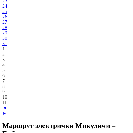
23
24
25
26
27
28
29
30
31
1
2
3
4
5
6
7
8
9
10
11
◄
►
Маршрут электрички Микуличи –