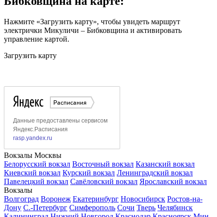
Бибковщина на карте:
Нажмите «Загрузить карту», чтобы увидеть маршрут
электрички Микуличи – Бибковщина и активировать
управление картой.
Загрузить карту
Вокзалы Москвы
Белорусский вокзал
Восточный вокзал
Казанский вокзал
Киевский вокзал
Курский вокзал
Ленинградский вокзал
Павелецкий вокзал
Савёловский вокзал
Ярославский вокзал
Вокзалы
Волгоград
Воронеж
Екатеринбург
Новосибирск
Ростов-на-
Дону
С.-Петербург
Симферополь
Сочи
Тверь
Челябинск
Калининград
Нижний Новгород
Краснодар
Красноярск
Мин.