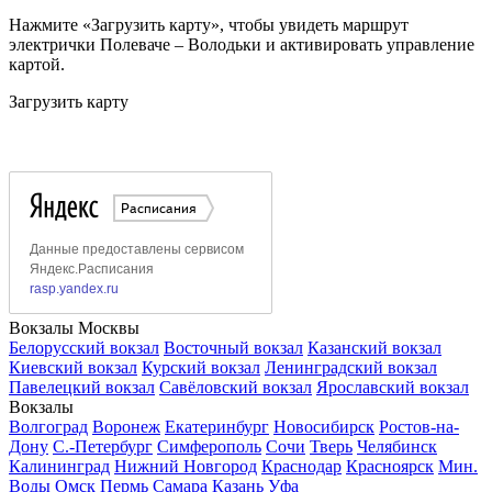
Нажмите «Загрузить карту», чтобы увидеть маршрут
электрички Полеваче – Володьки и активировать управление
картой.
Загрузить карту
Вокзалы Москвы
Белорусский вокзал
Восточный вокзал
Казанский вокзал
Киевский вокзал
Курский вокзал
Ленинградский вокзал
Павелецкий вокзал
Савёловский вокзал
Ярославский вокзал
Вокзалы
Волгоград
Воронеж
Екатеринбург
Новосибирск
Ростов-на-
Дону
С.-Петербург
Симферополь
Сочи
Тверь
Челябинск
Калининград
Нижний Новгород
Краснодар
Красноярск
Мин.
Воды
Омск
Пермь
Самара
Казань
Уфа