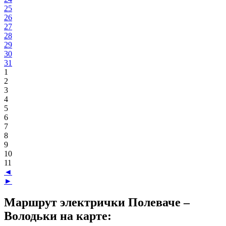
25
26
27
28
29
30
31
1
2
3
4
5
6
7
8
9
10
11
◄
►
Маршрут электрички Полеваче –
Володьки на карте: