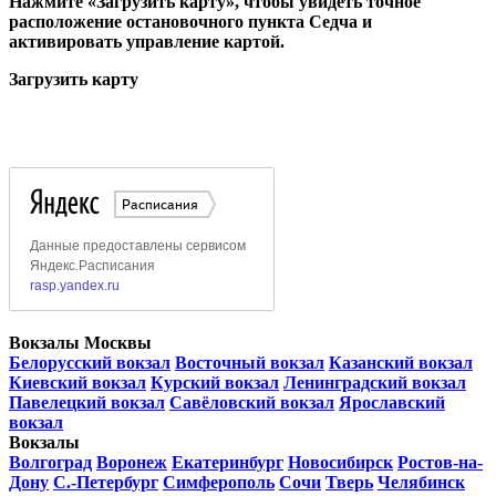
Нажмите «Загрузить карту», чтобы увидеть точное
расположение остановочного пункта Седча и
активировать управление картой.
Загрузить карту
Вокзалы Москвы
Белорусский вокзал
Восточный вокзал
Казанский вокзал
Киевский вокзал
Курский вокзал
Ленинградский вокзал
Павелецкий вокзал
Савёловский вокзал
Ярославский
вокзал
Вокзалы
Волгоград
Воронеж
Екатеринбург
Новосибирск
Ростов-на-
Дону
С.-Петербург
Симферополь
Сочи
Тверь
Челябинск