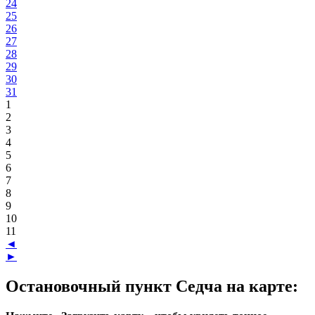
24
25
26
27
28
29
30
31
1
2
3
4
5
6
7
8
9
10
11
◄
►
Остановочный пункт Седча на карте: