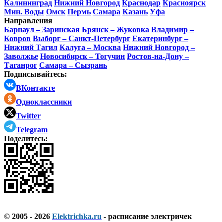
Калининград
Нижний Новгород
Краснодар
Красноярск
Мин. Воды
Омск
Пермь
Самара
Казань
Уфа
Направления
Барнаул – Заринская
Брянск – Жуковка
Владимир –
Ковров
Выборг – Санкт-Петербург
Екатеринбург –
Нижний Тагил
Калуга – Москва
Нижний Новгород –
Заволжье
Новосибирск – Тогучин
Ростов-на-Дону –
Таганрог
Самара – Сызрань
Подписывайтесь:
ВКонтакте
Одноклассники
Twitter
Telegram
Поделитесь:
© 2005 - 2026
Elektrichka.ru
- расписание электричек