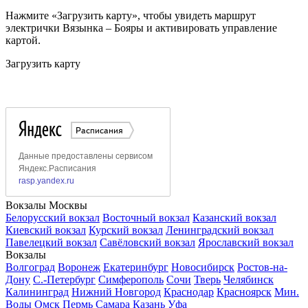
Нажмите «Загрузить карту», чтобы увидеть маршрут
электрички Вязынка – Бояры и активировать управление
картой.
Загрузить карту
Вокзалы Москвы
Белорусский вокзал
Восточный вокзал
Казанский вокзал
Киевский вокзал
Курский вокзал
Ленинградский вокзал
Павелецкий вокзал
Савёловский вокзал
Ярославский вокзал
Вокзалы
Волгоград
Воронеж
Екатеринбург
Новосибирск
Ростов-на-
Дону
С.-Петербург
Симферополь
Сочи
Тверь
Челябинск
Калининград
Нижний Новгород
Краснодар
Красноярск
Мин.
Воды
Омск
Пермь
Самара
Казань
Уфа