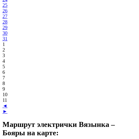
25
26
27
28
29
30
31
1
2
3
4
5
6
7
8
9
10
11
◄
►
Маршрут электрички Вязынка –
Бояры на карте: