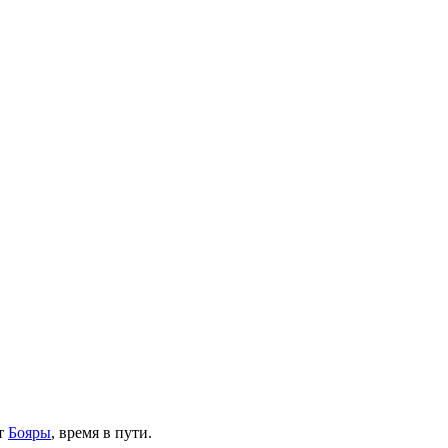
т
Бояры
, время в пути.