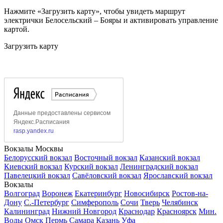
Нажмите «Загрузить карту», чтобы увидеть маршрут
электрички Белосельский – Бояры и активировать управление
картой.
Загрузить карту
Вокзалы Москвы
Белорусский вокзал
Восточный вокзал
Казанский вокзал
Киевский вокзал
Курский вокзал
Ленинградский вокзал
Павелецкий вокзал
Савёловский вокзал
Ярославский вокзал
Вокзалы
Волгоград
Воронеж
Екатеринбург
Новосибирск
Ростов-на-
Дону
С.-Петербург
Симферополь
Сочи
Тверь
Челябинск
Калининград
Нижний Новгород
Краснодар
Красноярск
Мин.
Воды
Омск
Пермь
Самара
Казань
Уфа