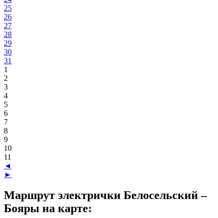
25
26
27
28
29
30
31
1
2
3
4
5
6
7
8
9
10
11
◄
►
Маршрут электрички Белосельский –
Бояры на карте: